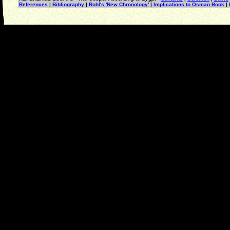
References
|
Bibliography
|
Rohl's 'New Chronology'
|
Implications to Osman Book
|
©