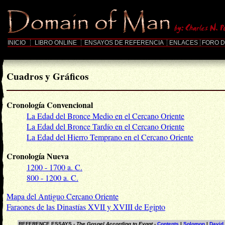
INICIO
LIBRO ONLINE
ENSAYOS DE REFERENCIA
ENLACES
FORO D
Cuadros y Gráficos
Cronología Convencional
La Edad del Bronce Medio en el Cercano Oriente
La Edad del Bronce Tardío en el Cercano Oriente
La Edad del Hierro Temprano en el Cercano Oriente
Cronología Nueva
1200 - 1700 a. C.
800 - 1200 a. C.
Mapa del Antiguo Cercano Oriente
Faraones de las Dinastías XVII y XVIII de Egipto
REFERENCE ESSAYS -
The Gospel According to Eygpt
-
Contents
|
Solomon
|
David